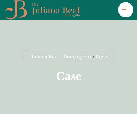
Juliana Beal - Oncologista
>
Case
Case