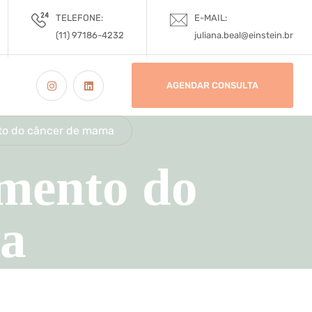
TELEFONE:
E-MAIL:
(11) 97186-4232
juliana.beal@einstein.br
AGENDAR CONSULTA
to do câncer de mama
amento do
ma