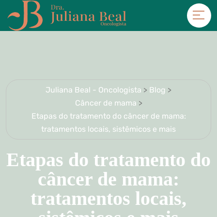
Juliana Beal - Oncologista
>
Blog
>
Câncer de mama
>
Etapas do tratamento do câncer de mama:
tratamentos locais, sistêmicos e mais
Etapas do tratamento do
câncer de mama:
tratamentos locais,