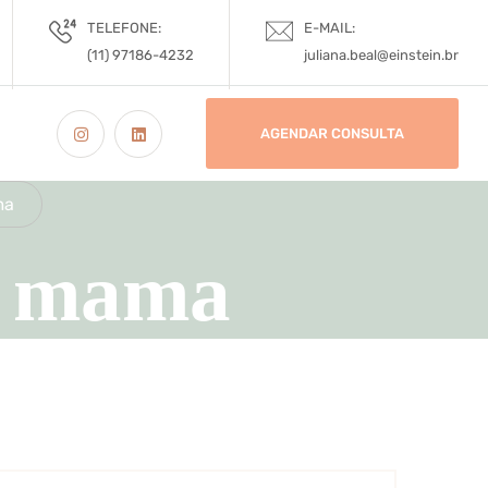
TELEFONE:
E-MAIL:
(11) 97186-4232
juliana.beal@einstein.br
AGENDAR CONSULTA
ma
e mama