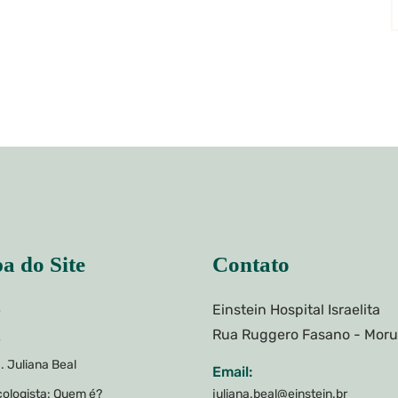
a do Site
Contato
Einstein Hospital Israelita
e
Rua Ruggero Fasano - Mor
e
. Juliana Beal
Email:
ologista: Quem é?
juliana.beal@einstein.br