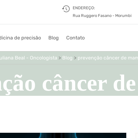
ENDEREÇO:
Rua Ruggero Fasano - Morumbi
icina de precisão
Blog
Contato
uliana Beal - Oncologista
>
Blog
>
prevenção câncer de ma
nção câncer d