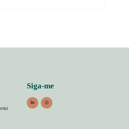
Siga-me
umbi