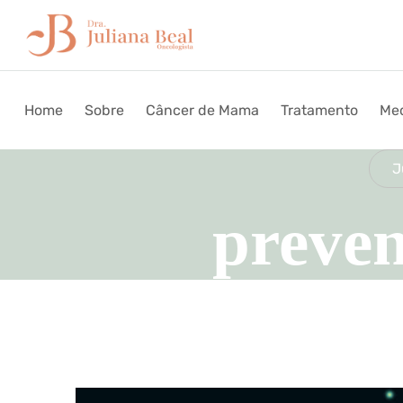
Home
Sobre
Câncer de Mama
Tratamento
Med
J
preve