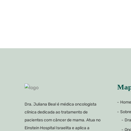
Map
Hom
Dra. Juliana Beal é médica oncologista
Sobr
clínica dedicada ao tratamento de
Dra
pacientes com câncer de mama. Atua no
Einstein Hospital Israelita e aplica a
Onc