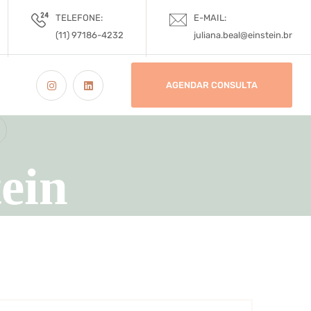
TELEFONE:
E-MAIL:
(11) 97186-4232
juliana.beal@einstein.br
AGENDAR CONSULTA
tein