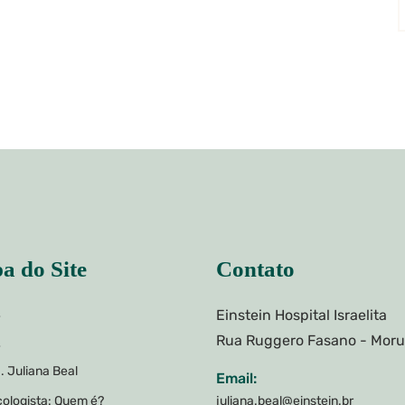
a do Site
Contato
Einstein Hospital Israelita
e
Rua Ruggero Fasano - Mor
e
. Juliana Beal
Email:
ologista: Quem é?
juliana.beal@einstein.br