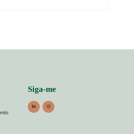
Siga-me
umbi