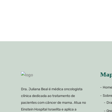
Map
Hom
Dra. Juliana Beal é médica oncologista
Sobr
clínica dedicada ao tratamento de
Dra
pacientes com câncer de mama. Atua no
Einstein Hospital Israelita e aplica a
Onc