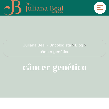
Juliana Beal - Oncologista
>
Blog
>
câncer genético
câncer genético