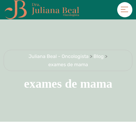
Juliana Beal - Oncologista
>
Blog
>
exames de mama
exames de mama