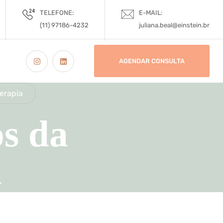
TELEFONE:
E-MAIL:
(11) 97186-4232
juliana.beal@einstein.br
AGENDAR CONSULTA
terapia
os da
a