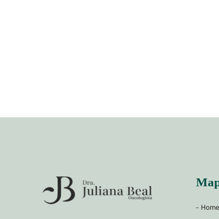
Map
Hom