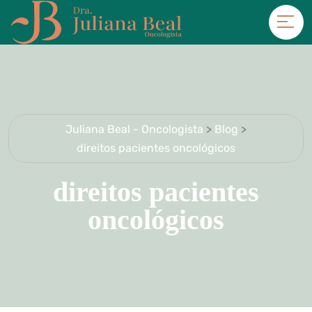
Juliana Beal - Oncologista
>
Blog
>
direitos pacientes oncológicos
direitos pacientes
oncológicos