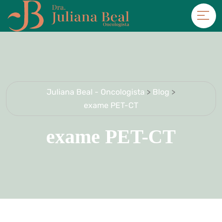
Juliana Beal - Oncologista
>
Blog
>
exame PET-CT
exame PET-CT