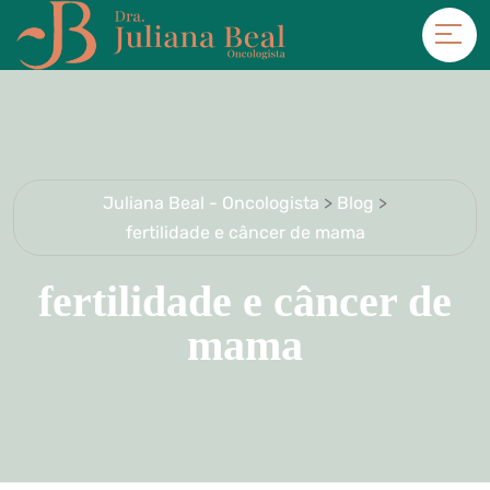
Juliana Beal - Oncologista
>
Blog
>
fertilidade e câncer de mama
fertilidade e câncer de
mama