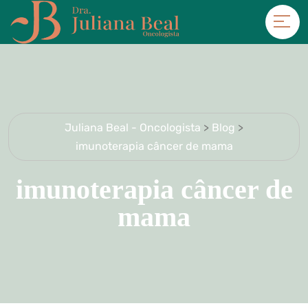
Juliana Beal - Oncologista
>
Blog
>
imunoterapia câncer de mama
imunoterapia câncer de
mama