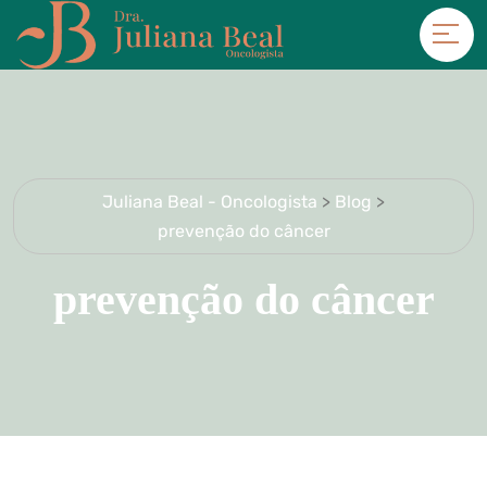
Juliana Beal - Oncologista
>
Blog
>
prevenção do câncer
prevenção do câncer