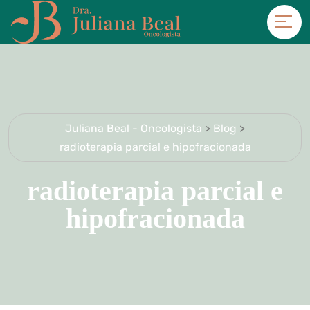
Juliana Beal - Oncologista
>
Blog
>
radioterapia parcial e hipofracionada
radioterapia parcial e
hipofracionada