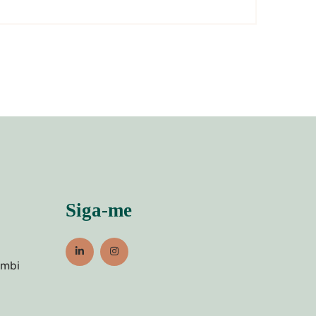
Siga-me
umbi