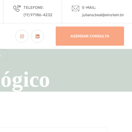
TELEFONE:
E-MAIL:
(11) 97186-4232
juliana.beal@einstein.br
AGENDAR CONSULTA
o
ógico