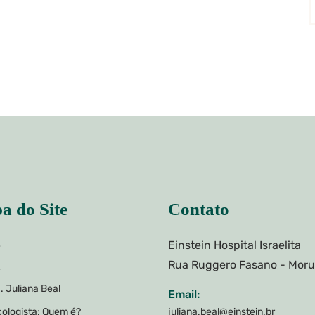
a do Site
Contato
Einstein Hospital Israelita
e
Rua Ruggero Fasano - Mor
e
. Juliana Beal
Email:
ologista: Quem é?
juliana.beal@einstein.br