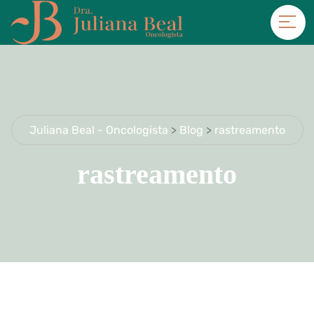
Juliana Beal - Oncologista
>
Blog
>
rastreamento
rastreamento