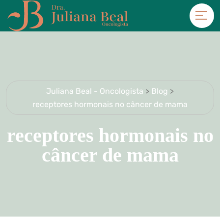
Juliana Beal - Oncologista
>
Blog
>
receptores hormonais no câncer de mama
receptores hormonais no
câncer de mama