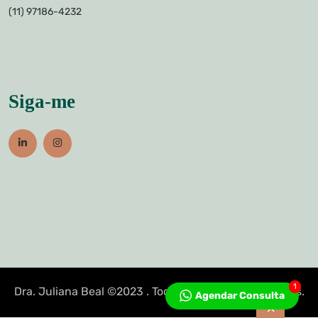
(11) 97186-4232
Siga-me
1
Dra. Juliana Beal ©2023 . Todos os direitos reservados.
Agendar Consulta