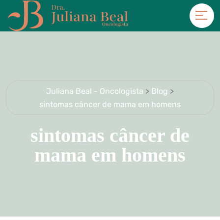
Juliana Beal - Oncologista
>
Blog
>
sintomas câncer de mama em homens
sintomas câncer de
mama em homens