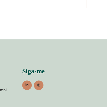
Siga-me
umbi