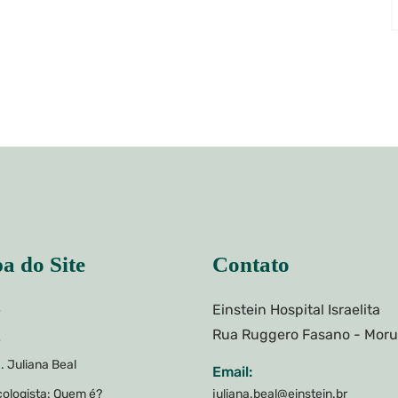
a do Site
Contato
Einstein Hospital Israelita
e
Rua Ruggero Fasano - Mor
e
. Juliana Beal
Email:
ologista: Quem é?
juliana.beal@einstein.br