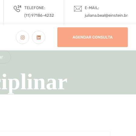
TELEFONE:
E-MAIL:
(11) 97186-4232
juliana.beal@einstein.br
AGENDAR CONSULTA
ar
iplinar