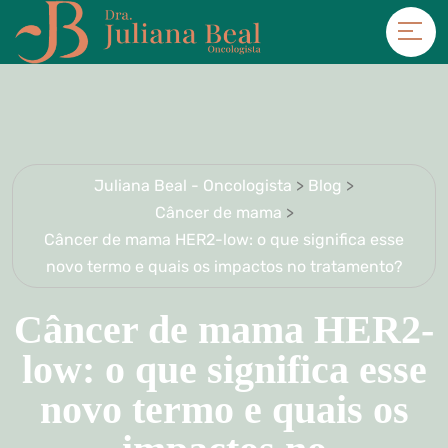
Juliana Beal - Oncologista
>
Blog
>
Câncer de mama
>
Câncer de mama HER2-low: o que significa esse
novo termo e quais os impactos no tratamento?
Câncer de mama HER2-
low: o que significa esse
novo termo e quais os