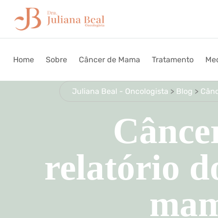
Home
Sobre
Câncer de Mama
Tratamento
Med
Juliana Beal - Oncologista
>
Blog
>
Cân
Câncer
relatório 
mam