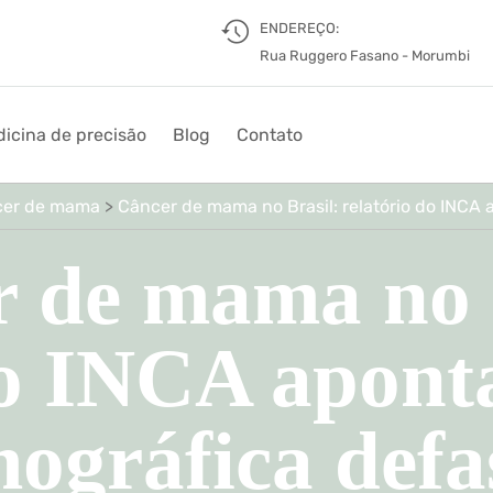
ENDEREÇO:
Rua Ruggero Fasano - Morumbi
icina de precisão
Blog
Contato
cer de mama
>
Câncer de mama no Brasil: relatório do INCA
 de mama no 
do INCA apont
ográfica defa