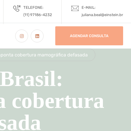
TELEFONE:
E-MAIL:
(11) 97186-4232
juliana.beal@einstein.br
AGENDAR CONSULTA
 aponta cobertura mamográfica defasada
Brasil:
a cobertura
sada