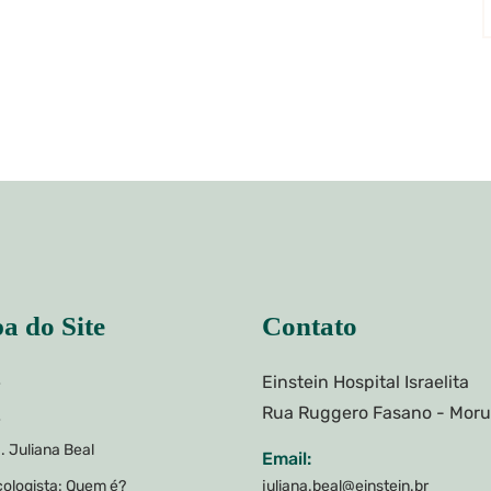
a do Site
Contato
Einstein Hospital Israelita
e
Rua Ruggero Fasano - Mor
e
. Juliana Beal
Email:
ologista: Quem é?
juliana.beal@einstein.br