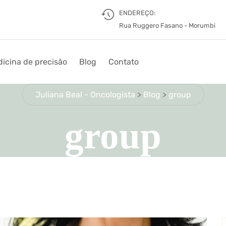
ENDEREÇO:
Rua Ruggero Fasano - Morumbi
icina de precisão
Blog
Contato
Juliana Beal - Oncologista
>
Blog
>
group
group