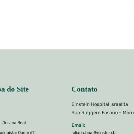
a do Site
Contato
Einstein Hospital Israelita
e
Rua Ruggero Fasano - Mor
e
. Juliana Beal
Email:
ologista: Quem é?
juliana.beal@einstein.br