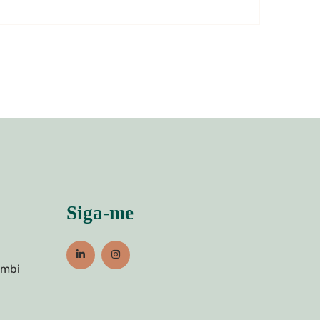
Siga-me
umbi