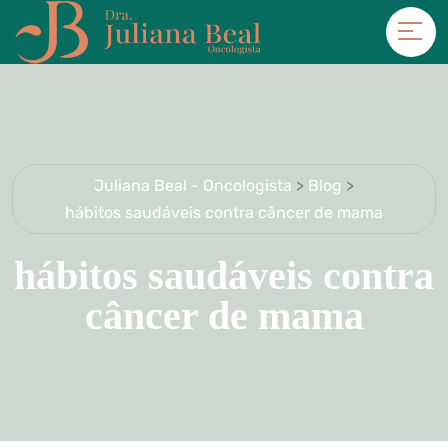
Juliana Beal - Oncologista
>
Blog
>
hábitos saudáveis contra câncer de mama
hábitos saudáveis contra
câncer de mama