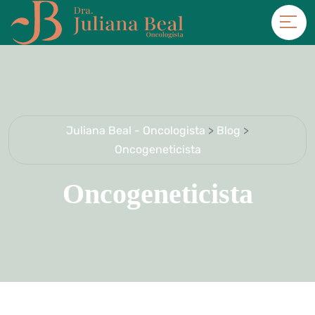
Juliana Beal - Oncologista
>
Blog
>
Oncogeneticista
Oncogeneticista