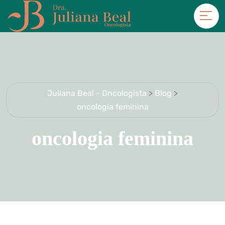
Juliana Beal - Oncologista
>
Blog
>
oncologia feminina
oncologia feminina