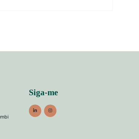
Siga-me
umbi