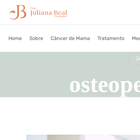
Home
Sobre
Câncer de Mama
Tratamento
Med
J
osteop