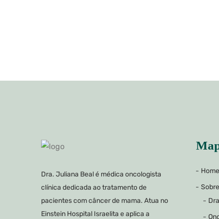
Map
Hom
Dra. Juliana Beal é médica oncologista
Sobr
clínica dedicada ao tratamento de
Dra
pacientes com câncer de mama. Atua no
Einstein Hospital Israelita e aplica a
Onc