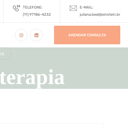
TELEFONE:
E-MAIL:
(11) 97186-4232
juliana.beal@einstein.br
AGENDAR CONSULTA
ia
terapia