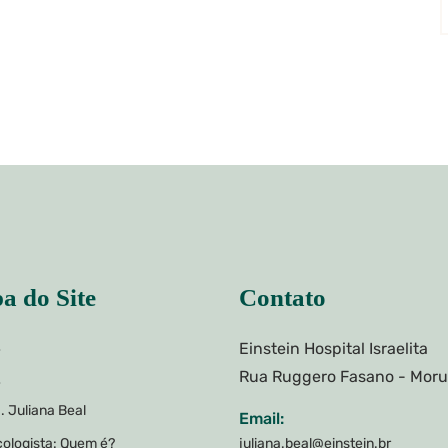
a do Site
Contato
Einstein Hospital Israelita
e
Rua Ruggero Fasano - Mor
e
. Juliana Beal
Email:
ologista: Quem é?
juliana.beal@einstein.br