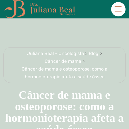
Juliana Beal - Oncologista
>
Blog
>
Câncer de mama
>
Câncer de mama e osteoporose: como a
hormonioterapia afeta a saúde óssea
Câncer de mama e
osteoporose: como a
hormonioterapia afeta a