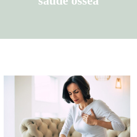
saúde óssea