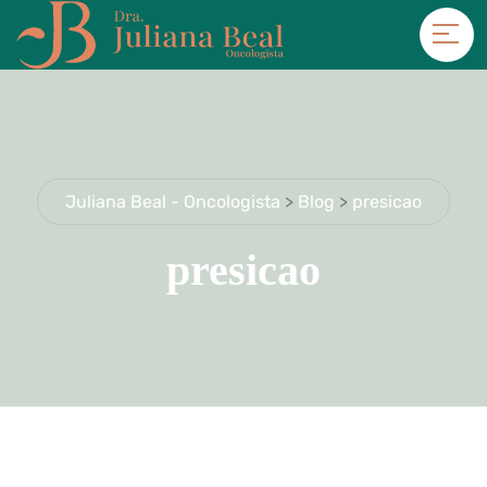
Juliana Beal - Oncologista
>
Blog
>
presicao
presicao