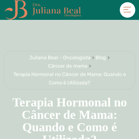
Juliana Beal - Oncologista
>
Blog
>
Câncer de mama
>
Terapia Hormonal no Câncer de Mama: Quando e
Como é Utilizada?
Terapia Hormonal no
Câncer de Mama:
Quando e Como é