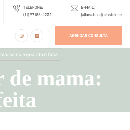
TELEFONE:
E-MAIL:
(11) 97186-4232
juliana.beal@einstein.br
AGENDAR CONSULTA
ma: como e quando é feita
r de mama:
eita