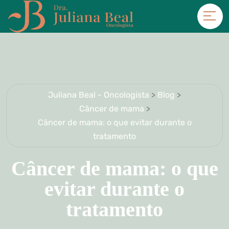
Juliana Beal - Oncologista
>
Blog
>
Câncer de mama
>
Câncer de mama: o que evitar durante o
tratamento
Câncer de mama: o que
evitar durante o
tratamento