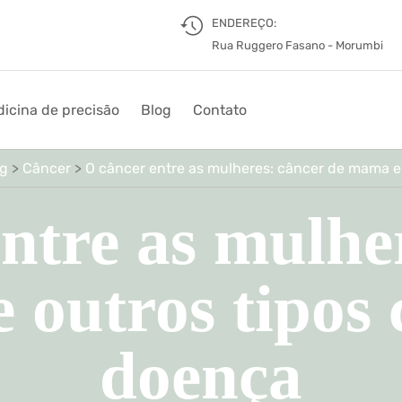
ENDEREÇO:
Rua Ruggero Fasano - Morumbi
icina de precisão
Blog
Contato
og
>
Câncer
>
O câncer entre as mulheres: câncer de mama e
ntre as mulhe
 outros tipos
doença