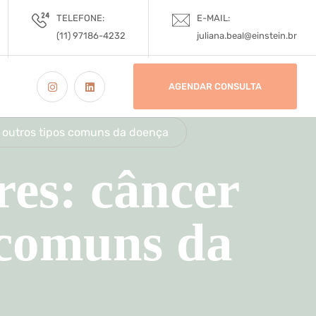
TELEFONE:
E-MAIL:
(11) 97186-4232
juliana.beal@einstein.br
AGENDAR CONSULTA
 outros tipos comuns da doença
res: câncer
 comuns da