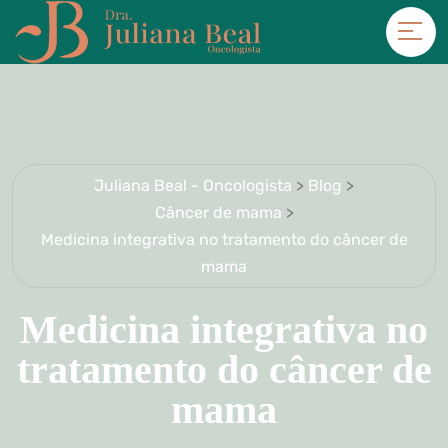
Juliana Beal - Oncologista
>
Blog
>
Câncer de mama
>
Medicina integrativa no tratamento do câncer de
mama
Medicina integrativa no
tratamento do câncer de
mama