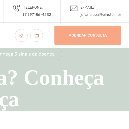
TELEFONE:
E-MAIL:
(11) 97186-4232
juliana.beal@einstein.br
AGENDAR CONSULTA
nheça 5 sinais da doença
a? Conheça
nça