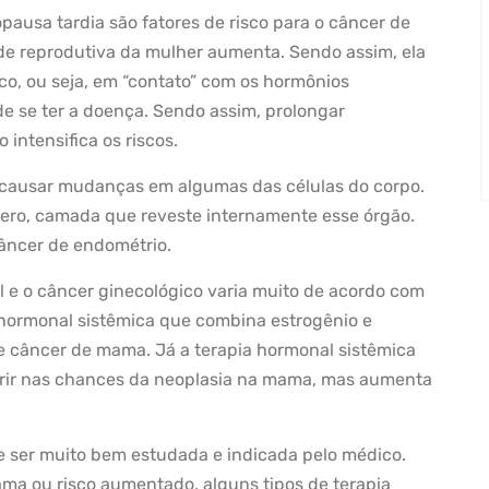
ausa tardia são fatores de risco para o câncer de
de reprodutiva da mulher aumenta. Sendo assim, ela
o, ou seja, em “contato” com os hormônios
e se ter a doença. Sendo assim, prolongar
 intensifica os riscos.
 causar mudanças em algumas das células do corpo.
útero, camada que reveste internamente esse órgão.
câncer de endométrio.
l e o câncer ginecológico varia muito de acordo com
a hormonal sistêmica que combina estrogênio e
e câncer de mama. Já a terapia hormonal sistêmica
ferir nas chances da neoplasia na mama, mas aumenta
ve ser muito bem estudada e indicada pelo médico.
ama ou risco aumentado, alguns tipos de terapia