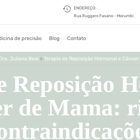
ENDEREÇO:
Rua Ruggero Fasano - Morumbi
icina de precisão
Blog
Contato
Dra. Juliana Beal
>
Terapia de Reposição Hormonal e Câncer 
e Reposição 
r de Mama: ri
ontraindicaçõ