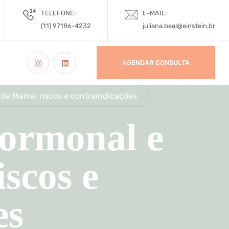
TELEFONE:
E-MAIL:
(11) 97186-4232
juliana.beal@einstein.br
AGENDAR CONSULTA
de Mama: riscos e contraindicações
Hormonal e
scos e
es